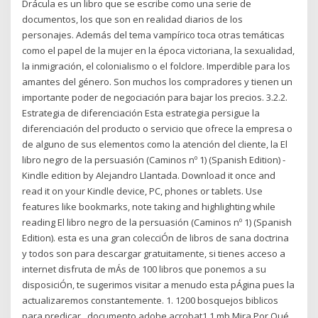
Drácula es un libro que se escribe como una serie de
documentos, los que son en realidad diarios de los
personajes. Además del tema vampírico toca otras temáticas
como el papel de la mujer en la época victoriana, la sexualidad,
la inmigración, el colonialismo o el folclore. Imperdible para los
amantes del género. Son muchos los compradores y tienen un
importante poder de negociación para bajar los precios. 3.2.2.
Estrategia de diferenciación Esta estrategia persigue la
diferenciación del producto o servicio que ofrece la empresa o
de alguno de sus elementos como la atención del cliente, la El
libro negro de la persuasión (Caminos nº 1) (Spanish Edition) -
Kindle edition by Alejandro Llantada. Download it once and
read it on your Kindle device, PC, phones or tablets. Use
features like bookmarks, note taking and highlighting while
reading El libro negro de la persuasión (Caminos nº 1) (Spanish
Edition). esta es una gran colecciÓn de libros de sana doctrina
y todos son para descargar gratuitamente, si tienes acceso a
internet disfruta de mÁs de 100 libros que ponemos a su
disposiciÓn, te sugerimos visitar a menudo esta pÁgina pues la
actualizaremos constantemente. 1. 1200 bosquejos biblicos
para predicar . documento adobe acrobat1.1 mb Mira Por Qué